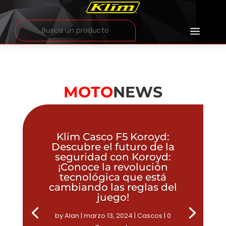
a
MOTO
NEWS
Klim Casco F5 Koroyd:
Descubre el futuro de la
seguridad con Koroyd:
¡Conoce la revolución
tecnológica que está
cambiando las reglas del
juego!
by
Alan
|
marzo 13, 2024
|
Cascos
| 0