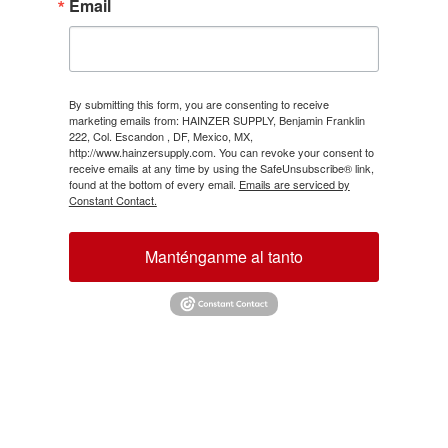
Email
By submitting this form, you are consenting to receive
marketing emails from: HAINZER SUPPLY, Benjamin Franklin
222, Col. Escandon , DF, Mexico, MX,
http://www.hainzersupply.com. You can revoke your consent to
receive emails at any time by using the SafeUnsubscribe® link,
found at the bottom of every email.
Emails are serviced by
Constant Contact.
Manténganme al tanto